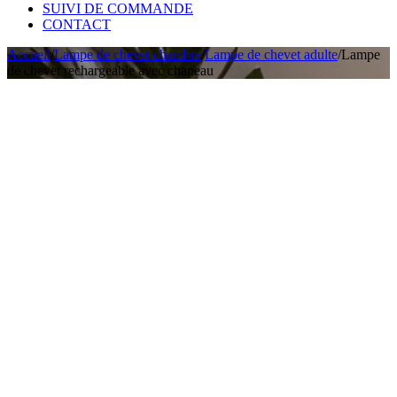
SUIVI DE COMMANDE
CONTACT
Accueil
/
Lampe de chevet chambre
/
Lampe de chevet adulte
/
Lampe
de chevet rechargeable avec chapeau